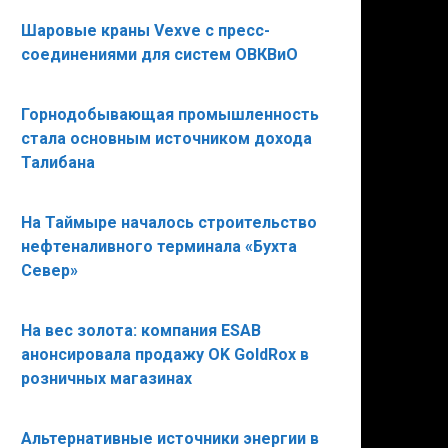
Шаровые краны Vexve с пресс-
соединениями для систем ОВКВиО
Горнодобывающая промышленность
стала основным источником дохода
Талибана
На Таймыре началось строительство
нефтеналивного терминала «Бухта
Север»
На вес золота: компания ESAB
анонсировала продажу OK GoldRox в
розничных магазинах
Альтернативные источники энергии в