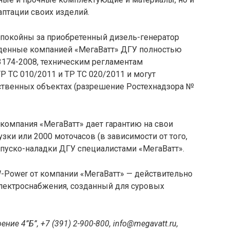
птации своих изделий.
спокойны за приобретенный дизель-генератор
еденные компанией «МегаВатт» ДГУ полностью
3174-2008, техническим регламентам
Р ТС 010/2011 и ТР ТС 020/2011 и могут
ственных объектах (разрешение Ростехнадзора №
омпания «МегаВатт» дает гарантию на свои
зки или 2000 моточасов (в зависимости от того,
 пуско-наладки ДГУ специалистами «МегаВатт».
Power от компании «МегаВатт» — действительно
лектроснабжения, созданный для суровых
ение 4”Б”, +7 (391) 2-900-800,
info@megavatt.ru
,