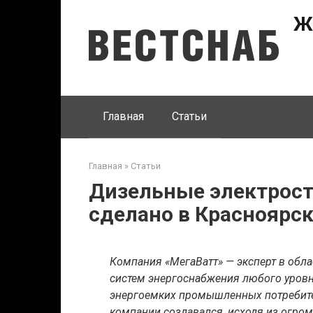
Перейти
Ж
к
контенту
Главная
Статьи
Главная
»
Статьи
Дизельные электрос
сделано в Красноярс
Компания «МегаВатт» — эксперт в обл
систем энергоснабжения любого уровн
энергоемких промышленных потребител
компании создавался, исходя из огро