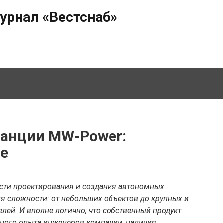
урнал «Вестснаб»
танции MW-Power:
ке
асти проектирования и создания автономных
я сложности: от небольших объектов до крупных и
ей. И вполне логично, что собственный продукт
много опыта инженеров компании, наличия