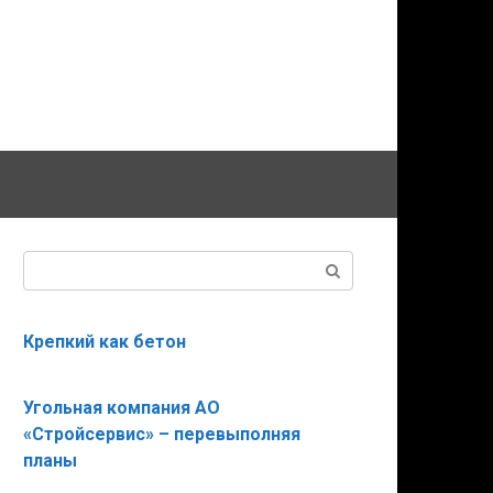
Поиск:
Крепкий как бетон
Угольная компания АО
«Стройсервис» – перевыполняя
планы