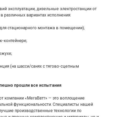
вий эксплуатации, дизельные электростанции от
в различных вариантах исполнения:
для стационарного монтажа в помещении);
к-контейнере;
ожухе;
нция (на шасси/санях с тягово-сцепным
пешно прошли все испытания
т компании «МегаВатт» — это воплощение
альной функциональности. Специалисты нашей
лучшие производственные технологии по
ные и прочные комплектующие и материалы, но и