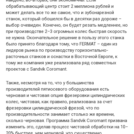
найдено, во-вторых, они экономичны. Если
обрабатывающий центр стоит 2 миллиона рублей и
может делать все то же самое, что и зубонарезной
станок, который обошелся бы в десятки раз дороже –
выбор очевиден. Конечно, он будет резать медленнее, но
при производстве 2–3 огромных колес быстрая скорость
не нужна. Окончательное решение в пользу этого станка
было принято благодаря тому, что FERMAT – один из
лидеров рынка по производству горизонтально-
расточных станков и оснастки в Восточной Европе, к
тому же компания уже реализовала ряд совместных
проектов с Sandvik Coromant.
Также, несмотря на то, что у большинства
производителей пятиосевого оборудования есть
черновая и чистовая опция фрезеровки цилиндрических
колес, чистовая, как правило, реализована за счет
фрезеровки цилиндрической фрезой, что по
производительности занимает столько же времени,
сколько черновая. Программа Sandvik Coromant призвана
изменить это, сделав процесс чистовой обработки на 10–
20% быстрее, чем черновой, что существенно