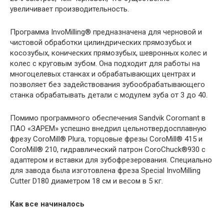
увеличивает производительность.
Программа InvoMilling® предназначена для черновой и
чистовой обработки цилиндрических прямозубых и
косозубых, конических прямозубых, шевронных колес и
колес с круговым зубом. Она подходит для работы на
многоцелевых станках и обрабатывающих центрах и
позволяет без задействования зубообрабатывающего
станка обрабатывать детали с модулем зуба от 3 до 40.
Помимо программного обеспечения Sandvik Coromant в
ПАО «ЗАРЕМ» успешно внедрил цельнотвердосплавную
фрезу CoroMill® Plura, торцовые фрезы CoroMill® 415 и
CoroMill® 210, гидравлический патрон CoroChuck®930 с
адаптером и вставки для зубофрезерования. Специально
для завода была изготовлена фреза Special InvoMilling
Cutter D180 диаметром 18 см и весом в 5 кг.
Как все начиналось