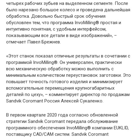
четырех рабочих зубьев на выделенном сегменте. После
было нарезано большое колесо и проведена дальнейшая
обработка. Довольно быстрый срок обучения
обусловлен тем, что программа InvoMilling® простая и
интуитивно понятная, с удобным интерфейсом,
показывающим все детали в виде изображений», –
отмечает Павел Брежнев.
«Этот станок показал отличные результаты в сочетании с
программой InvoMilling®. Он универсален, практически
всю механическую обработку можно выполнить с
минимальным количеством переустановок заготовки. Это
повышает точность готового изделия и минимизирует
вспомогательные перемещения крупногабаритных
деталей по цеху», – комментирует директор по продажам
Sandvik Coromant Россия Алексей Сукаленко.
В первом квартале 2020 года согласно обновленной
стратегии Sandvik Coromant передала обслуживание
программного обеспечения InvoMilling® компании EUKLID,
поставщику CAD/CAM систем. Sandvik Coromant